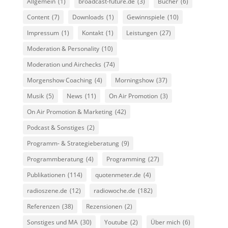
Allgemein
(1)
broadcast-future.de
(3)
Bücher
(6)
Content
(7)
Downloads
(1)
Gewinnspiele
(10)
Impressum
(1)
Kontakt
(1)
Leistungen
(27)
Moderation & Personality
(10)
Moderation und Airchecks
(74)
Morgenshow Coaching
(4)
Morningshow
(37)
Musik
(5)
News
(11)
On Air Promotion
(3)
On Air Promotion & Marketing
(42)
Podcast & Sonstiges
(2)
Programm- & Strategieberatung
(9)
Programmberatung
(4)
Programming
(27)
Publikationen
(114)
quotenmeter.de
(4)
radioszene.de
(12)
radiowoche.de
(182)
Referenzen
(38)
Rezensionen
(2)
Sonstiges und MA
(30)
Youtube
(2)
Über mich
(6)