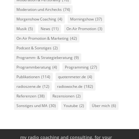
Moderation und Airchecks
(74)
Morgenshow Coaching
(4)
Morningshow
(37)
Musik
(5)
News
(11)
On Air Promotion
(3)
On Air Promotion & Marketing
(42)
Podcast & Sonstiges
(2)
Programm- & Strategieberatung
(9)
Programmberatung
(4)
Programming
(27)
Publikationen
(114)
quotenmeter.de
(4)
radioszene.de
(12)
radiowoche.de
(182)
Referenzen
(38)
Rezensionen
(2)
Sonstiges und MA
(30)
Youtube
(2)
Über mich
(6)
my radio coaching and consulting. for your