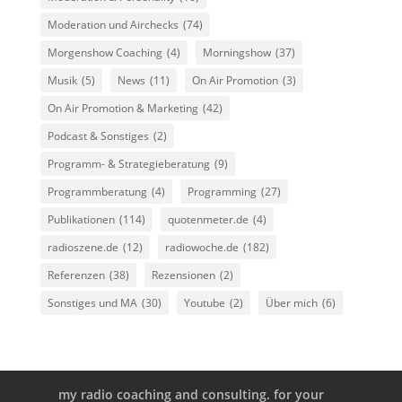
Moderation und Airchecks
(74)
Morgenshow Coaching
(4)
Morningshow
(37)
Musik
(5)
News
(11)
On Air Promotion
(3)
On Air Promotion & Marketing
(42)
Podcast & Sonstiges
(2)
Programm- & Strategieberatung
(9)
Programmberatung
(4)
Programming
(27)
Publikationen
(114)
quotenmeter.de
(4)
radioszene.de
(12)
radiowoche.de
(182)
Referenzen
(38)
Rezensionen
(2)
Sonstiges und MA
(30)
Youtube
(2)
Über mich
(6)
my radio coaching and consulting. for your