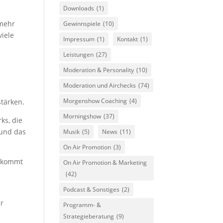
Downloads
(1)
 mehr
Gewinnspiele
(10)
iele
Impressum
(1)
Kontakt
(1)
Leistungen
(27)
Moderation & Personality
(10)
Moderation und Airchecks
(74)
Morgenshow Coaching
(4)
stärken.
Morningshow
(37)
ks, die
 und das
Musik
(5)
News
(11)
On Air Promotion
(3)
bekommt
On Air Promotion & Marketing
(42)
Podcast & Sonstiges
(2)
ür
Programm- &
Strategieberatung
(9)