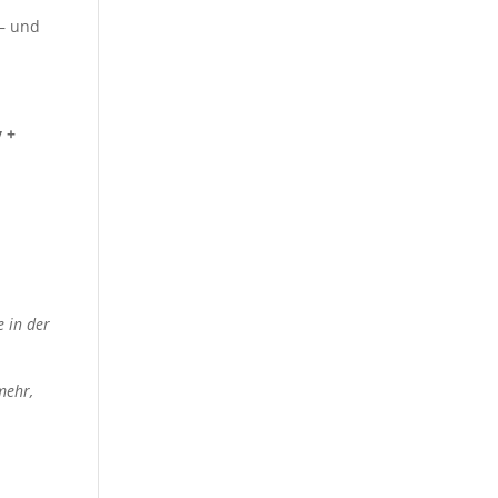
 – und
y +
 in der
mehr,