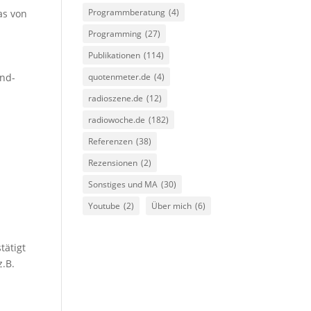
Programmberatung
(4)
as von
Programming
(27)
Publikationen
(114)
quotenmeter.de
(4)
end-
radioszene.de
(12)
radiowoche.de
(182)
Referenzen
(38)
Rezensionen
(2)
Sonstiges und MA
(30)
Youtube
(2)
Über mich
(6)
tätigt
z.B.