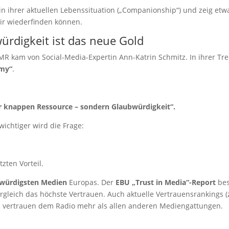
 in ihrer aktuellen Lebenssituation („Companionship“) und zeig etw
 dir wiederfinden können.
ürdigkeit ist das neue Gold
R kam von Social-Media-Expertin Ann-Katrin Schmitz. In ihrer Tr
omy“
.
ur knappen Ressource – sondern Glaubwürdigkeit“.
wichtiger wird die Frage:
zten Vorteil.
enswürdigsten Medien
Europas. Der
EBU „Trust in Media“-Report
bes
gleich das höchste Vertrauen. Auch aktuelle Vertrauensrankings (
en vertrauen dem Radio mehr als allen anderen Mediengattungen.