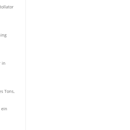
Rollator
ning
 in
s Tons,
 ein