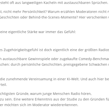
besteht oft aus langweiligen Kacheln mit austauschbaren Sprüchen.
ist, nicht mehr Persönlichkeit? Warum erzählen Moderatoren nicht
 Geschichten oder Behind-the-Scenes-Momente? Hier verschenken v
eine eigentliche Stärke war immer das Gefühl:
s Zugehörigkeitsgefühl ist doch eigentlich eine der größten Radio
urch austauschbare Gewinnspiele oder zugekaufte Comedy-Benchmar
nschen: durch persönliche Geschichten, preisgegebene Schwächen
 die zunehmende Vereinsamung in einer KI-Welt. Und auch hier 
teil.
 wichtigsten Gründe, warum junge Menschen Radio hören,
n zu sein. Eine weitere Erkenntnis aus der Studie zu den Gründen f
rer möchten sich im Moderator wiedererkennen.