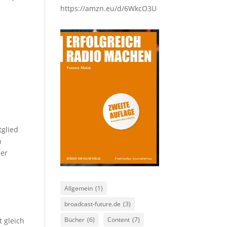
https://amzn.eu/d/6WkcO3U
tglied
n
ner
Allgemein
(1)
broadcast-future.de
(3)
Bücher
(6)
Content
(7)
t gleich