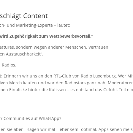
schlägt Content
ch- und Marketing-Experte – lautet:
 wird Zugehörigkeit zum Wettbewerbsvorteil.“
Features, sondern wegen anderer Menschen. Vertrauen
n Austauschbarkeit“.
s Radios.
ert: Erinnern wir uns an den RTL-Club von Radio Luxemburg. Wer Mi
usiven Merch kaufen und war den Radiostars ganz nah. Moderatore
en Einblicke hinter die Kulissen – es entstand das Gefühl, Teil ei
er? Communities auf WhatsApp?
zen sie aber – sagen wir mal – eher semi-optimal. Apps sehen meis