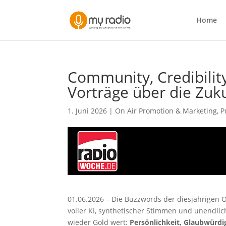
Home
Community, Credibility
Vorträge über die Zuk
1. Juni 2026
|
On Air Promotion & Marketing
,
P
01.06.2026 – Die Buzzwords der diesjährigen 
voller KI, synthetischer Stimmen und unendlic
wieder Gold wert:
Persönlichkeit, Glaubwürdi