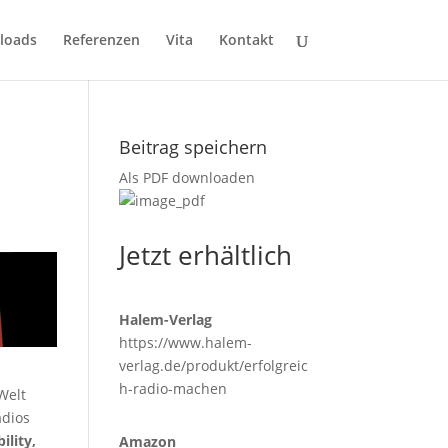
loads
Referenzen
Vita
Kontakt
Beitrag speichern
Als PDF downloaden
Jetzt erhältlich
Halem-Verlag
https://www.halem-
verlag.de/produkt/erfolgreic
h-radio-machen
Welt
adios
ility,
Amazon