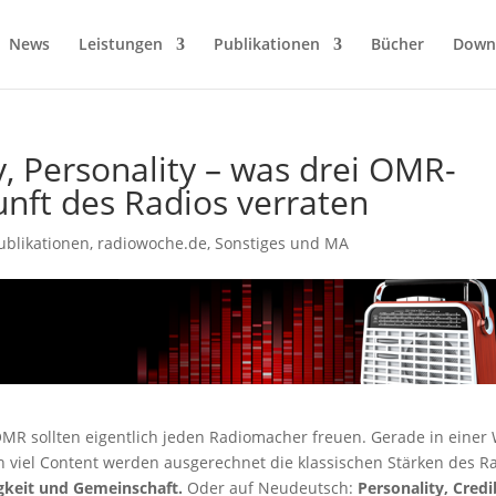
News
Leistungen
Publikationen
Bücher
Down
, Personality – was drei OMR-
unft des Radios verraten
ublikationen
,
radiowoche.de
,
Sonstiges und MA
OMR sollten eigentlich jeden Radiomacher freuen. Gerade in einer 
h viel Content werden ausgerechnet die klassischen Stärken des R
gkeit und Gemeinschaft.
Oder auf Neudeutsch:
Personality, Credib