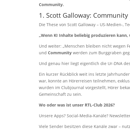
Community.
1. Scott Galloway: Community 
Die These von Scott Galloway – US-Medien-, Te
„Wenn KI Inhalte beliebig produzieren kann,
Und weiter: „Menschen bleiben nicht wegen 
und
Community
werden zum Burggraben gege
Und genau hier liegt eigentlich die Ur-DNA de
Ein kurzer Rückblick weit ins letzte Jahrhund
war, konnte an Hörerreisen teilnehmen, exkl
wurden im Clubjournal vorgestellt, Hörer bekam
Gemeinschaft zu sein.
Wo oder was ist unser RTL-Club 2026?
Unsere Apps? Social-Media-Kanäle? Newslett
Viele Sender besitzen diese Kanäle zwar – nut