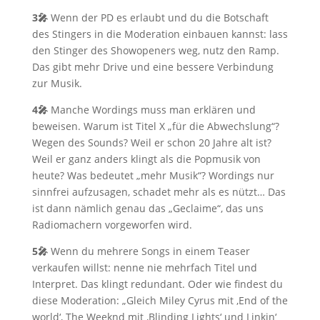
3🎤
Wenn der PD es erlaubt und du die Botschaft
des Stingers in die Moderation einbauen kannst: lass
den Stinger des Showopeners weg, nutz den Ramp.
Das gibt mehr Drive und eine bessere Verbindung
zur Musik.
4🎤
Manche Wordings muss man erklären und
beweisen. Warum ist Titel X „für die Abwechslung“?
Wegen des Sounds? Weil er schon 20 Jahre alt ist?
Weil er ganz anders klingt als die Popmusik von
heute? Was bedeutet „mehr Musik“? Wordings nur
sinnfrei aufzusagen, schadet mehr als es nützt… Das
ist dann nämlich genau das „Geclaime“, das uns
Radiomachern vorgeworfen wird.
5🎤
Wenn du mehrere Songs in einem Teaser
verkaufen willst: nenne nie mehrfach Titel und
Interpret. Das klingt redundant. Oder wie findest du
diese Moderation: „Gleich Miley Cyrus mit ‚End of the
world‘, The Weeknd mit ‚Blinding Lights‘ und Linkin‘