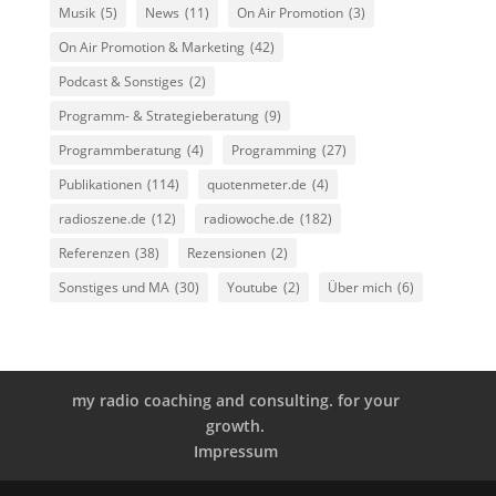
Musik
(5)
News
(11)
On Air Promotion
(3)
On Air Promotion & Marketing
(42)
Podcast & Sonstiges
(2)
Programm- & Strategieberatung
(9)
Programmberatung
(4)
Programming
(27)
Publikationen
(114)
quotenmeter.de
(4)
radioszene.de
(12)
radiowoche.de
(182)
Referenzen
(38)
Rezensionen
(2)
Sonstiges und MA
(30)
Youtube
(2)
Über mich
(6)
my radio coaching and consulting. for your
growth.
Impressum