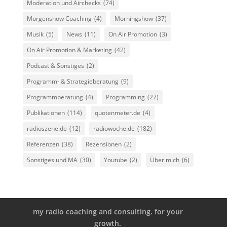
Moderation und Airchecks
(74)
Morgenshow Coaching
(4)
Morningshow
(37)
Musik
(5)
News
(11)
On Air Promotion
(3)
On Air Promotion & Marketing
(42)
Podcast & Sonstiges
(2)
Programm- & Strategieberatung
(9)
Programmberatung
(4)
Programming
(27)
Publikationen
(114)
quotenmeter.de
(4)
radioszene.de
(12)
radiowoche.de
(182)
Referenzen
(38)
Rezensionen
(2)
Sonstiges und MA
(30)
Youtube
(2)
Über mich
(6)
my radio coaching and consulting. for your
growth.