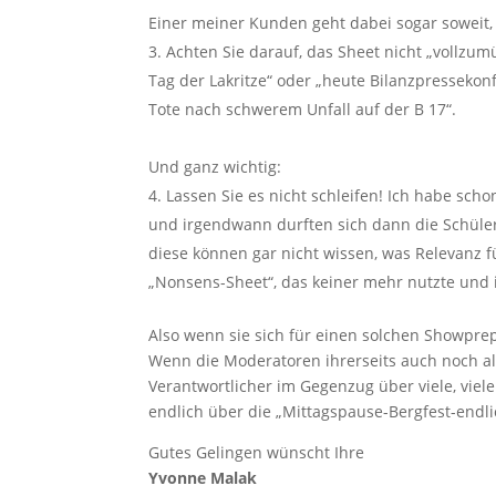
Einer meiner Kunden geht dabei sogar soweit, d
Achten Sie darauf, das Sheet nicht „vollzum
Tag der Lakritze“ oder „heute Bilanzpressekon
Tote nach schwerem Unfall auf der B 17“.
Und ganz wichtig:
Lassen Sie es nicht schleifen! Ich habe scho
und irgendwann durften sich dann die Schüle
diese können gar nicht wissen, was Relevanz f
„Nonsens-Sheet“, das keiner mehr nutzte und
Also wenn sie sich für einen solchen Showprep
Wenn die Moderatoren ihrerseits auch noch al
Verantwortlicher im Gegenzug über viele, vie
endlich über die „Mittagspause-Bergfest-endlic
Gutes Gelingen wünscht Ihre
Yvonne Malak