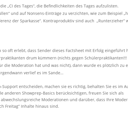
ie „CI des Tages“, die Befindlichkeiten des Tages aufzulisten.
üllen“ und auf Nonsens-Einträge zu verzichten, wie zum Beispiel „h
ferenz der Sparkasse“. Kontraproduktiv sind auch „Runterzieher“ w
n so oft erlebt, dass Sender dieses Factsheet mit Erfolg eingeführt
rpraktikanten drum kümmern (nichts gegen Schülerpraktikanten!!!
ür die Moderation hat und was nicht), dann wurde es plötzlich zu 
 irgendwann verlief es im Sande…
-Support entscheiden, machen sie es richtig, behalten Sie es im A
le anderen Showprep-Basics berücksichtigen, freuen Sie sich als
le abwechslungsreiche Moderationen und darüber, dass Ihre Mode
h Freitag“ Inhalte hinaus sind.