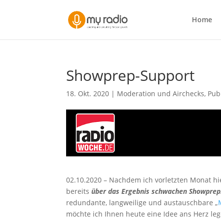
Home
Showprep-Support
18. Okt. 2020
|
Moderation und Airchecks
,
Pub
02.10.2020 – Nachdem ich vorletzten Monat h
bereits
über das Ergebnis schwachen Showprep
redundante, langweilige und austauschbare „
möchte ich Ihnen heute eine Idee ans Herz leg