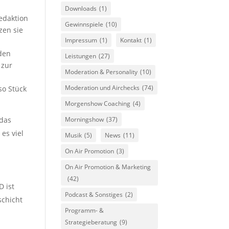
Downloads
(1)
redaktion
Gewinnspiele
(10)
zen sie
Impressum
(1)
Kontakt
(1)
 den
Leistungen
(27)
 zur
Moderation & Personality
(10)
Moderation und Airchecks
(74)
so Stück
Morgenshow Coaching
(4)
Morningshow
(37)
 das
es viel
Musik
(5)
News
(11)
On Air Promotion
(3)
On Air Promotion & Marketing
(42)
D ist
Podcast & Sonstiges
(2)
schicht
Programm- &
Strategieberatung
(9)