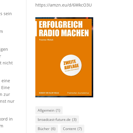
https://amzn.eu/d/6WkcO3U
s sein
em
igen
r
t nicht
s eine
 Eine
n zur
onst nur
Allgemein
(1)
kord in
broadcast-future.de
(3)
im
Bücher
(6)
Content
(7)