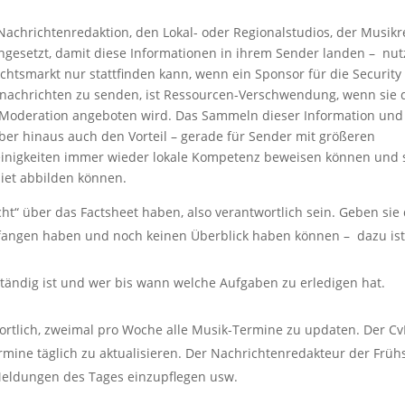
Nachrichtenredaktion, den Lokal- oder Regionalstudios, der Musik
eingesetzt, damit diese Informationen in ihrem Sender landen – nut
achtsmarkt nur stattfinden kann, wenn ein Sponsor für die Security
alnachrichten zu senden, ist Ressourcen-Verschwendung, wenn sie
e Moderation angeboten wird. Das Sammeln dieser Information und
ber hinaus auch den Vorteil – gerade für Sender mit größeren
einigkeiten immer wieder lokale Kompetenz beweisen können und 
iet abbilden können.
cht“ über das Factsheet haben, also verantwortlich sein. Geben sie
efangen haben und noch keinen Überblick haben können – dazu ist 
zuständig ist und wer bis wann welche Aufgaben zu erledigen hat.
wortlich, zweimal pro Woche alle Musik-Termine zu updaten. Der Cv
ermine täglich zu aktualisieren. Der Nachrichtenredakteur der Früh
 Meldungen des Tages einzupflegen usw.