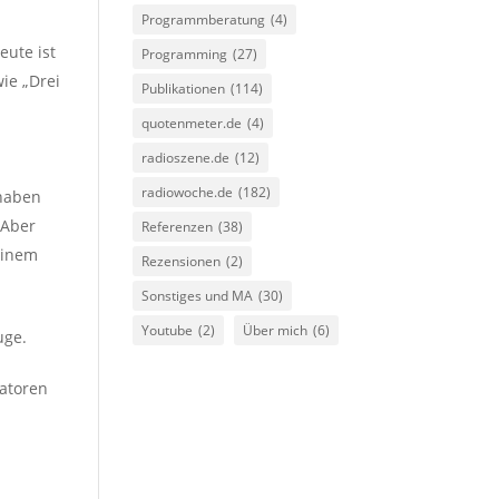
Programmberatung
(4)
eute ist
Programming
(27)
ie „Drei
Publikationen
(114)
quotenmeter.de
(4)
radioszene.de
(12)
radiowoche.de
(182)
 haben
 Aber
Referenzen
(38)
einem
Rezensionen
(2)
Sonstiges und MA
(30)
Youtube
(2)
Über mich
(6)
uge.
ratoren