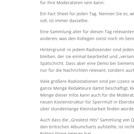
für Ihre Moderatoren sein kann:
Ein Fact Sheet für jeden Tag. Nennen Sie es, w
soll, ist immer dasselbe:
Eine Sammlung aller für diesen Tag relevant
anderen, was den Kollegen sonst noch im Send
Hintergrund: in jedem Radiosender sind jeden
bleiben, der sie einmal bearbeitet und „verse
Spätschicht. Dass aber eine Demo bei Siemens
nur für die Nachrichten relevant, sondern auc
Viele größere Radiostationen sind per Lizenz v
ganze Menge Redakteure damit beschäftigt, kl
Menge dieser Infos kann auch für die Moderat
neuen Kostenstruktur für Sperrmüll in Ebersber
über stundenlange Kleinstarbeit finden würde
Auch dass die „Greatest Hits“ Sammlung von 
den britischen Albumcharts aufstellte, ist nich
Rolling Stone gelesen hat.