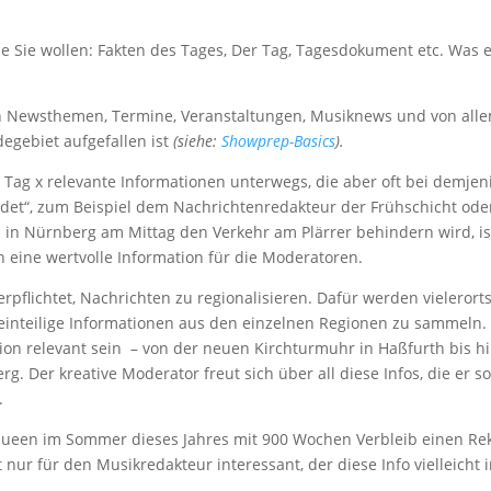
ie Sie wollen: Fakten des Tages, Der Tag, Tagesdokument etc. Was e
en Newsthemen, Termine, Veranstaltungen, Musiknews und von all
egebiet aufgefallen ist
(siehe:
Showprep-Basics
).
 Tag x relevante Informationen unterwegs, die aber oft bei demjen
ndet“, zum Beispiel dem Nachrichtenredakteur der Frühschicht ode
 in Nürnberg am Mittag den Verkehr am Plärrer behindern wird, is
h eine wertvolle Information für die Moderatoren.
erpflichtet, Nachrichten zu regionalisieren. Dafür werden vielerort
einteilige Informationen aus den einzelnen Regionen zu sammeln.
ion relevant sein – von der neuen Kirchturmuhr in Haßfurth bis hi
g. Der kreative Moderator freut sich über all diese Infos, die er s
.
Queen im Sommer dieses Jahres mit 900 Wochen Verbleib einen Re
t nur für den Musikredakteur interessant, der diese Info vielleicht 