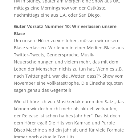
FM in Sidney, später am Morgen eine Show aus UK,
mittags eine Morningshow von der Ostküste,
nachmittags eine aus L.A. oder San Diego.
Guter Vorsatz Nummer 10: Wir verlassen unsere
Blase
Um unsere Hörer zu verstehen, müssen wir unsere
Blase verlassen. Wir leben in einer Medien-Blase aus
Twitter-Tweets, Gendersprache, Musik-
Neuerscheinungen und vielem mehr, das mit dem
Leben der Menschen nichts zu tun hat. Wenn es z.B.
nach Twitter geht, war die „Wetten dass?“- Show vom
November eine Vollkatastrophe. Die Einschaltquoten
sagen genau das Gegenteil!
Wie oft höre ich von Musikredakteuren den Satz „das
können wir doch nicht mehr als aktuell verkaufen,
der Release ist schon halbes Jahr her“. Das ist doch
dem Hörer egal! Die Hits von Kamrad und Purple
Disco Machine sind ein Jahr alt und für viele Formate
immer noch aktuelle Top Hits.