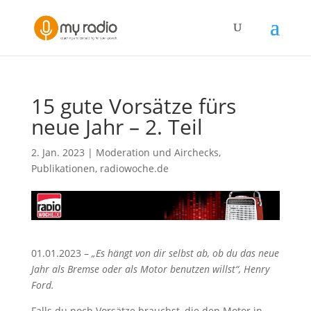
15 gute Vorsätze fürs
neue Jahr – 2. Teil
2. Jan. 2023
|
Moderation und Airchecks
,
Publikationen
,
radiowoche.de
01.01.2023 –
„Es hängt von dir selbst ab, ob du das neue
Jahr als Bremse oder als Motor benutzen willst“, Henry
Ford.
Falls du noch Vorsätze brauchst, die den Motor in