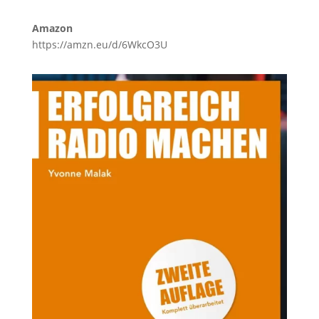
Amazon
https://amzn.eu/d/6WkcO3U