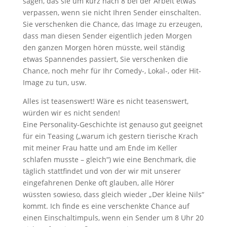
sagen, das sie um kurz nach 8 bei der Arbeit etwas
verpassen, wenn sie nicht Ihren Sender einschalten.
Sie verschenken die Chance, das Image zu erzeugen,
dass man diesen Sender eigentlich jeden Morgen
den ganzen Morgen hören müsste, weil ständig
etwas Spannendes passiert, Sie verschenken die
Chance, noch mehr für Ihr Comedy-, Lokal-, oder Hit-
Image zu tun, usw.
Alles ist teasenswert! Wäre es nicht teasenswert,
würden wir es nicht senden!
Eine Personality-Geschichte ist genauso gut geeignet
für ein Teasing („warum ich gestern tierische Krach
mit meiner Frau hatte und am Ende im Keller
schlafen musste – gleich“) wie eine Benchmark, die
täglich stattfindet und von der wir mit unserer
eingefahrenen Denke oft glauben, alle Hörer
wüssten sowieso, dass gleich wieder „Der kleine Nils“
kommt. Ich finde es eine verschenkte Chance auf
einen Einschaltimpuls, wenn ein Sender um 8 Uhr 20